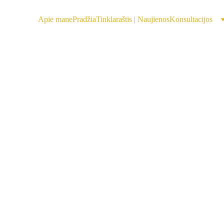
Apie mane
Pradžia
Tinklaraštis | Naujienos
Konsultacijos