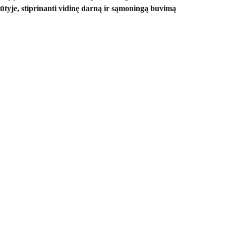
būtyje, stiprinanti vidinę darną ir sąmoningą buvimą