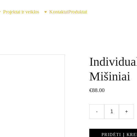
Projektai ir veiklos
Kontaktai
Produktai
Individua
Mišiniai
€88.00
-
+
PRIDĖTI Į KRE