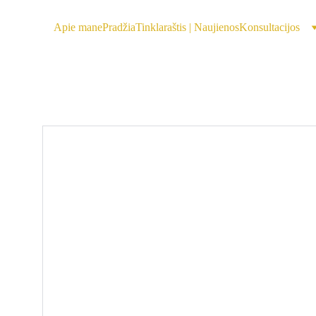
Apie mane
Pradžia
Tinklaraštis | Naujienos
Konsultacijos