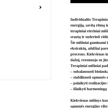
Individualūs Terapiniai
energiją, savitą ritmą 
terapiniai eteriniai mi
srautą ir suderinti vid
Šie mišiniai gaminami i
ekstraktų, atidžiai par
procesus. Kiekvienas i
dažnį, rezonuoja su jū
Terapiniai mišiniai pa
– subalansuoti biolauką 
– stabilizuoti sąmonės 
– palaikyti realizacijos
– išlaikyti harmoningą 
Kiekvienas mišinys kuri
sąmonės energijos vibr