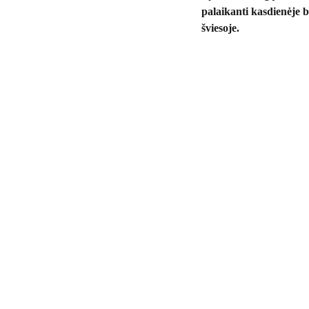
palaikanti kasdienėje 
šviesoje.
rbakaitiene@yahoo.com
          mob: +4524626462.                          Įmonės 
kodas CVR - 46150775