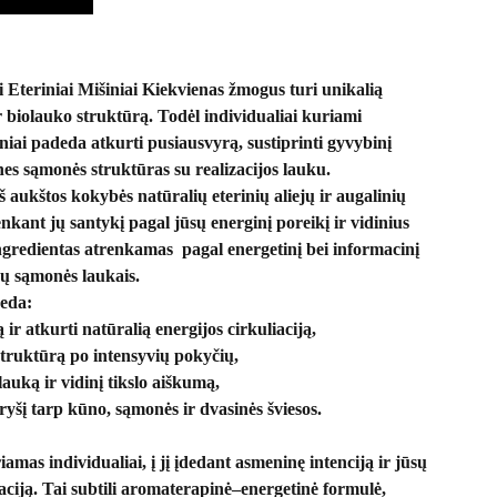
 Eteriniai Mišiniai Kiekvienas žmogus turi unikalią
ir biolauko struktūrą. Todėl individualiai kuriami
šiniai padeda atkurti pusiausvyrą, sustiprinti gyvybinį
ines sąmonės struktūras su realizacijos lauku.
š aukštos kokybės natūralių eterinių aliejų ir augalinių
enkant jų santykį pagal jūsų energinį poreikį ir vidinius
ngredientas atrenkamas pagal energetinį bei informacinį
sų sąmonės laukais.
deda:
ir atkurti natūralią energijos cirkuliaciją,
struktūrą po intensyvių pokyčių,
 lauką ir vidinį tikslo aiškumą,
ryšį tarp kūno, sąmonės ir dvasinės šviesos.
amas individualiai, į jį įdedant asmeninę intenciją ir jūsų
aciją. Tai subtili aromaterapinė–energetinė formulė,