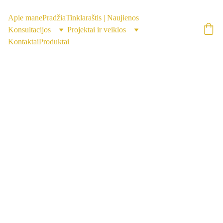
Apie mane
Pradžia
Tinklaraštis | Naujienos
Konsultacijos
Projektai ir veiklos
Kontaktai
Produktai