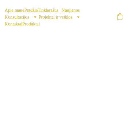
Apie mane
Pradžia
Tinklaraštis | Naujienos
Konsultacijos
Projektai ir veiklos
Kontaktai
Produktai